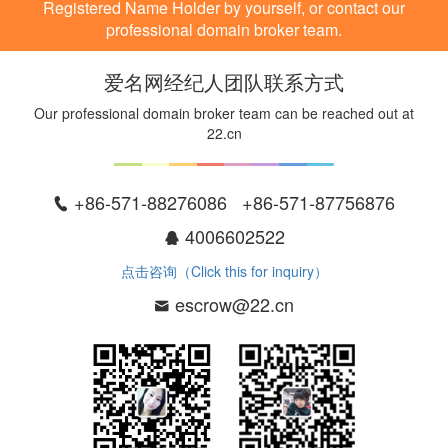
Registered Name Holder by yourself, or contact our
professional domain broker team.
爱名网经纪人团队联系方式
Our professional domain broker team can be reached out at
22.cn
+86-571-88276086 +86-571-87756876
4006602522
点击咨询（Click this for inquiry）
escrow@22.cn